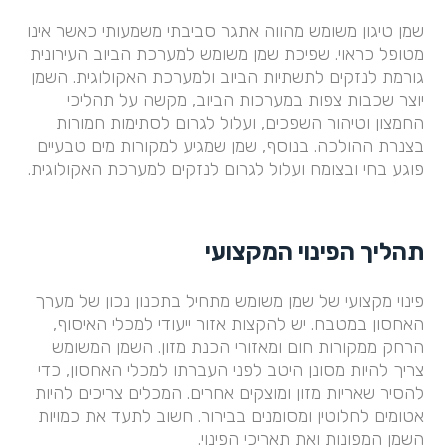
שמן טיגון משומש מהווה אתגר סביבתי משמעותי כאשר אינו
מטופל כראוי. שפיכת שמן משומש למערכת הביוב העירונית
גורמת לנזקים לתשתיות הביוב ולמערכת האקולוגית. השמן
יוצר שכבות צפות במערכות הביוב, מקשה על תהליכי
החמצון וטיהור השפכים, ועלול לגרום לסתימות חמורות
בצנרת ההולכה. בנוסף, שמן שמגיע למקורות מים טבעיים
פוגע בחי ובצומח ועלול לגרום לנזקים למערכת האקולוגית.
תהליך הפינוי המקצועי
פינוי מקצועי של שמן משומש מתחיל בתכנון נכון של מערך
האחסון במטבח. יש להקצות אזור ייעודי למכלי האיסוף,
הרחק ממקורות חום ומאזורי הכנת מזון. השמן המשומש
צריך להיות מסונן היטב לפני העברתו למכלי האחסון, כדי
להסיר שאריות מזון ומוצקים אחרים. המכלים צריכים להיות
אטומים לחלוטין ומסומנים בבירור. חשוב לתעד את כמויות
השמן המפונות ואת תאריכי הפינוי.