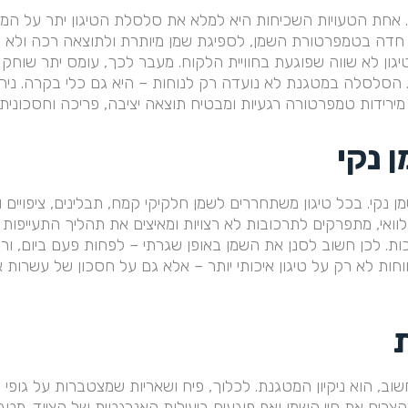
ן. אחת הטעויות השכיחות היא למלא את סלסלת הטיגון יתר על ה
ה חדה בטמפרטורת השמן, לספיגת שמן מיותרת ולתוצאה רכה ולא א
יגון לא שווה שפוגעת בחוויית הלקוח. מעבר לכך, עומס יתר שוחק
הסלסלה במטגנת לא נועדה רק לנוחות – היא גם כלי בקרה. ניהו
ידות טמפרטורה רגעיות ומבטיח תוצאה יציבה, פריכה וחסכונית י
 נקי
נקי. בכל טיגון משתחררים לשמן חלקיקי קמח, תבלינים, ציפויים 
לוואי, מתפרקים לתרכובות לא רצויות ומאיצים את תהליך התעייפות
כות. לכן חשוב לסנן את השמן באופן שגרתי – לפחות פעם ביום, ורצ
וחות לא רק על טיגון איכותי יותר – אלא גם על חסכון של עשרות 
ת
וב, הוא ניקיון המטגנת. לכלוך, פיח ושאריות שמצטברות על גופי 
רים את חיי השמן ואף פוגעים ביעילות האנרגטית של הציוד. מטגנ