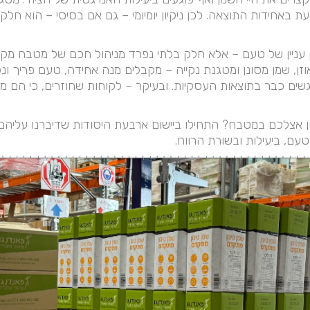
 באחידות התוצאה. לכן ניקיון יומיומי – גם אם בסיסי – הוא חל
רק עניין של טעם – אלא חלק בלתי נפרד מניהול חכם של מטבח מקצ
ן, שמן מסונן ומטגנת נקייה – מקבלים מנה אחידה, טעם פריך ונק
גשים כבר בתוצאות העסקיות. ובעיקר – לקוחות שחוזרים, כי הם 
 אצלכם במטבח? התחילו ביישום ארבעת היסודות שדיברנו עליהם כא
ם, ביעילות ובשורת הרווח.