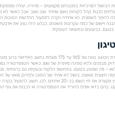
ת הבישול המרכזיות במטבחים מקצועיים – מהירה, יעילה ומספקת 
יחים לבנות קהל לקוחות נאמן שחוזר שוב ושוב. אבל כאשר לא מק
 להפוך לשומנית, לא אחידה ויקרה לתפעול. החדשות הטובות הן שטי
בנה ויישום של כמה עקרונות פשוטים. בבלוג הזה נציג את ארבעת יס
 בטעם, בביצועים ובתוצאה העסקית.
גון
הבסיס הראשון הוא טמפרטורת הטיגון. טווח של 165 עד 175 מעלות 
ויק מבפנים וללא ספיגה מיותרת של שמן. כאשר הטמפרטורה נמוכה
ואו – מה שפוגע בטעם, בתחושת הלקוח ובעקיפין גם ברווחיות. מנ
 חיצונית מואצת, בישול לא אחיד של התוכן ולפירוק מואץ של השמן.
10 מעלות מעל הטווח המומלץ מקצרת את חיי השמן בכ-20 אחוזים.
קט, בהם כדאי אפילו להוריד את הטמפרטורה או לכבות את גוף הח