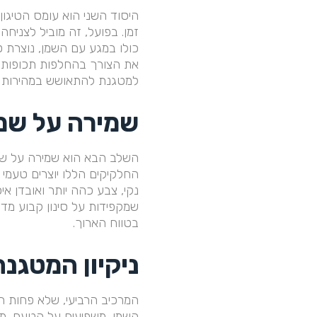
היסוד השני הוא עומס הטיגו
זמן. בפועל, זה מוביל לצניח
כולו במגע עם השמן, נוצרת ט
את הצורך בהחלפות תכופות. 
למטגנת להתאושש במהירות מיר
‍שמירה על שמן
השלב הבא הוא שמירה על שמן 
החלקיקים הללו יוצרים טעמי 
נקי, צבע כהה יותר ואובדן אי
שמקפידות על סינון קבוע מדו
בטווח הארוך.
‍ניקיון המטגנ
המרכיב הרביעי, שלא פחות חש
השמן, משפיעים על הטעם, מקצ