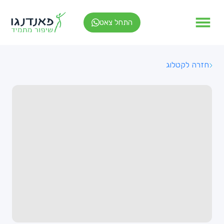
התחל צאט
חזרה לקטלוג