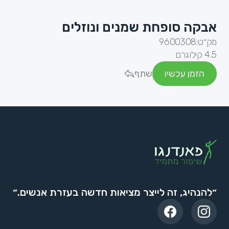
אבקה סופחת שמנים ונוזלים
מק״ט:
9600308
4.5 קילוגרם
הזמן עכשיו
שתף
״להנהיג, זה לייצר מציאות חדשה בעזרת אנשים.״