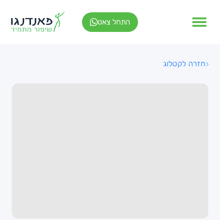
התחל צאט
חזרה לקטלוג