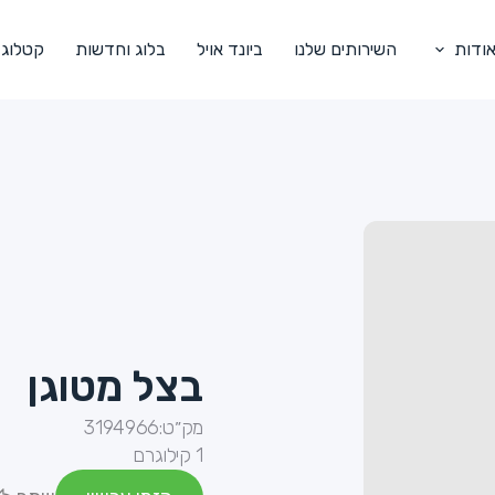
ודות
השירותים שלנו
ביונד אויל
בלוג וחדשות
קטלוג
בצל מטוגן
מק״ט:
3194966
1 קילוגרם