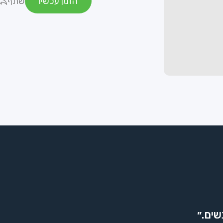
הזמן עכשיו
שתף
שים.״