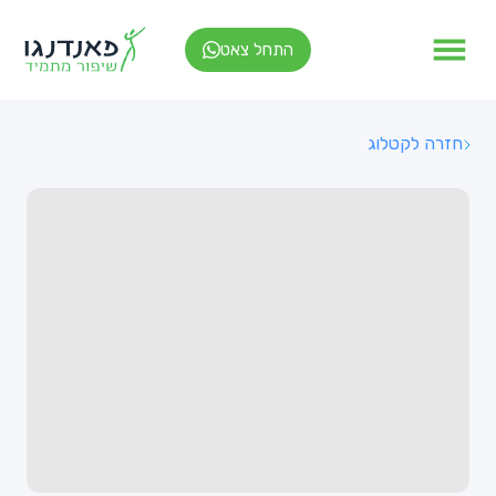
התחל צאט
חזרה לקטלוג