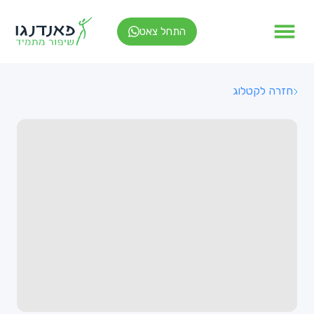
התחל צאט
חזרה לקטלוג