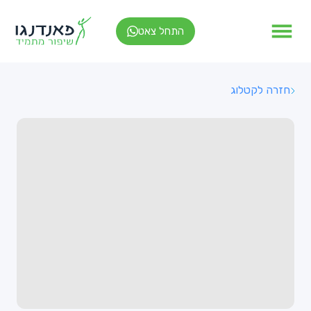
התחל צאט
חזרה לקטלוג