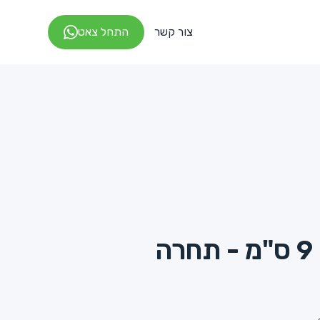
צור קשר
התחל צאט
ה