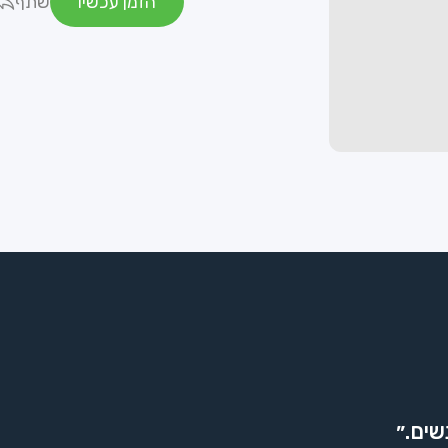
הזמן עכשיו
שתף
שים.״