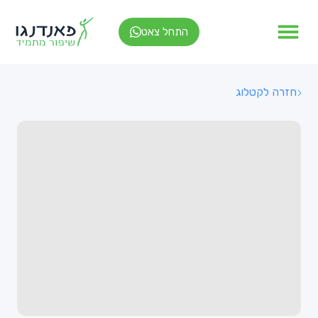
התחל צאט
חזרה לקטלוג