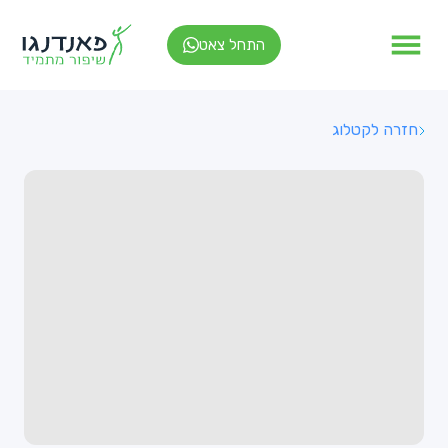
התחל צאט
חזרה לקטלוג