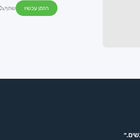
הזמן עכשיו
שתף
שים.״