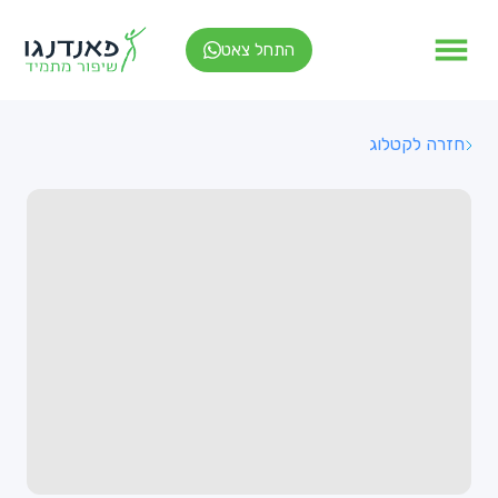
התחל צאט
חזרה לקטלוג