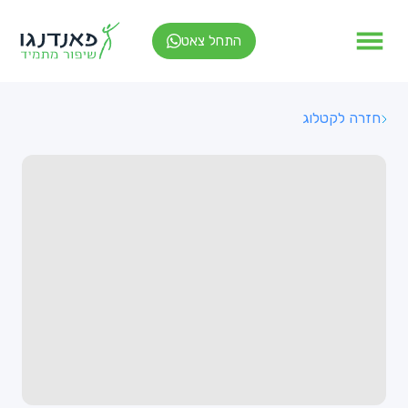
התחל צאט
חזרה לקטלוג