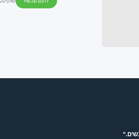
הזמן עכשיו
שתף
שים.״