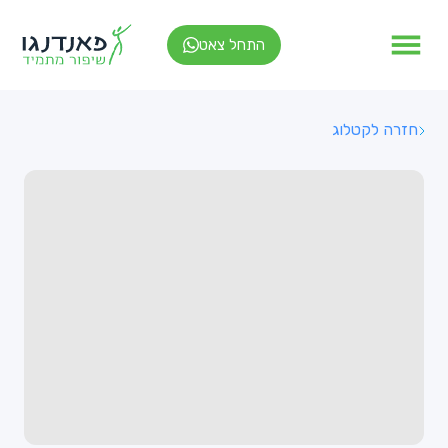
התחל צאט
חזרה לקטלוג