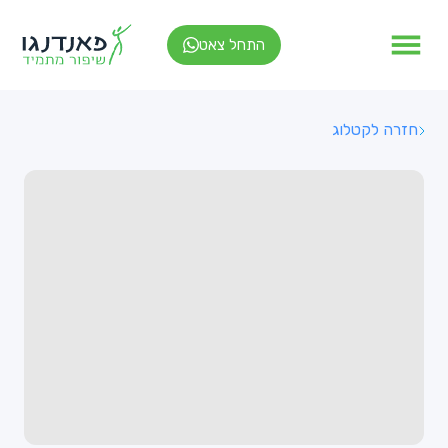
התחל צאט
חזרה לקטלוג