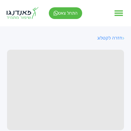
התחל צאט
חזרה לקטלוג