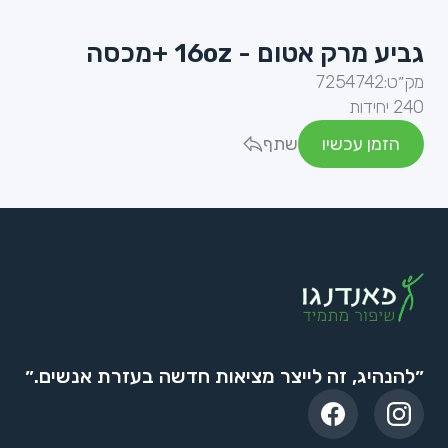
גביע מרק אטום - 16oz +מכסה
מק״ט:
7254742
240 יחידות
הזמן עכשיו
שתף
״להנהיג, זה לייצר מציאות חדשה בעזרת אנשים.״