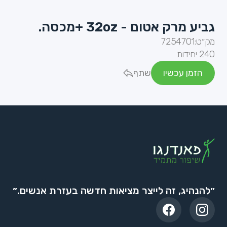
גביע מרק אטום - 32oz +מכסה.
מק״ט:
7254701
240 יחידות
הזמן עכשיו
שתף
״להנהיג, זה לייצר מציאות חדשה בעזרת אנשים.״