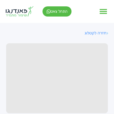
התחל צאט
חזרה לקטלוג