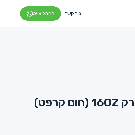
צור קשר
התחל צאט
 קרפט)