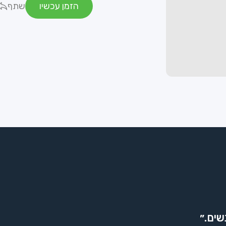
הזמן עכשיו
שתף
שים.״