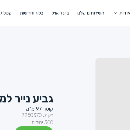
ודות
השירותים שלנו
ביונד אויל
בלוג וחדשות
קטלוג
גביע נייר למרק 16OZ (חום
קוטר 97 מ"מ
מק״ט:
7250370
500 יחידות