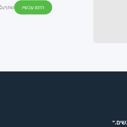
הזמן עכשיו
שתף
שים.״