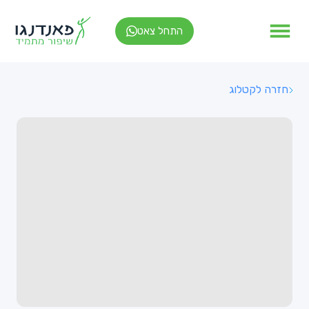
התחל צאט
חזרה לקטלוג