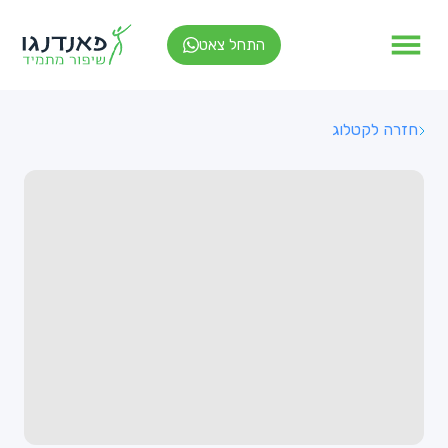
התחל צאט
חזרה לקטלוג