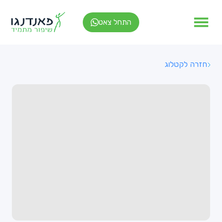
התחל צאט
חזרה לקטלוג