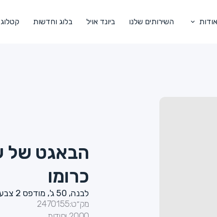
ודות
השירותים שלנו
ביונד אויל
בלוג וחדשות
קטלוג
הבאגט של ער
כרומו
לבנה, 50 ג', מודפס 2 צבעים
מק״ט:
2470155
2000 יחידות