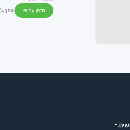
הזמן עכשיו
שתף
שים.״