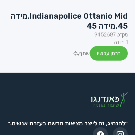
Indianapolice Ottanio Mid,מידה
45,מידה 45
מק״ט:
9452687
1 יחידה
הזמן עכשיו
שתף
״להנהיג, זה לייצר מציאות חדשה בעזרת אנשים.״