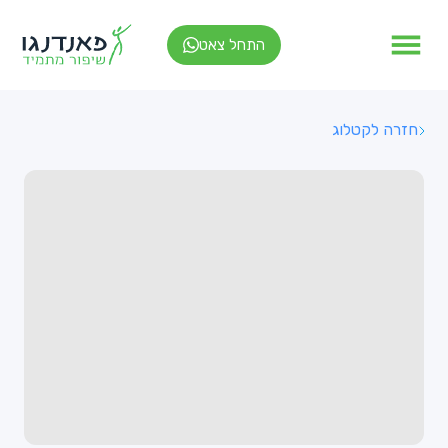
התחל צאט
חזרה לקטלוג