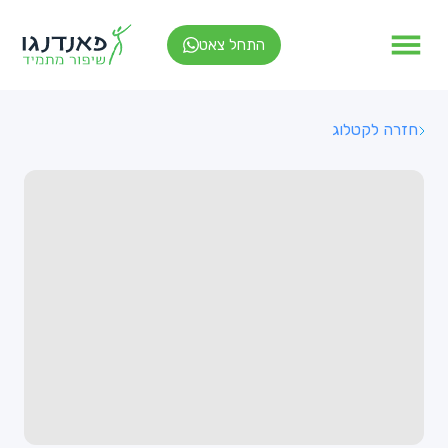
התחל צאט
חזרה לקטלוג