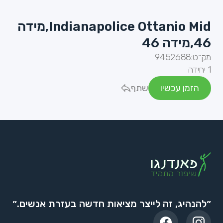
Indianapolice Ottanio Mid,מידה
46,מידה 46
מק״ט:
9452688
1 יחידה
הזמן עכשיו
שתף
״להנהיג, זה לייצר מציאות חדשה בעזרת אנשים.״