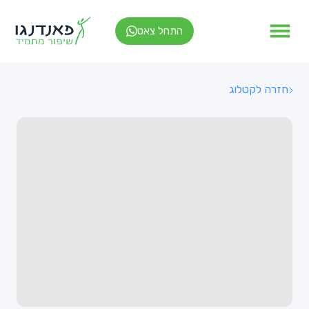
התחל צאט
חזרה לקטלוג