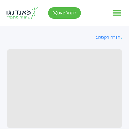
התחל צאט
חזרה לקטלוג