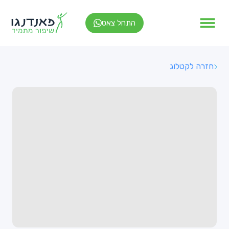
התחל צאט
חזרה לקטלוג