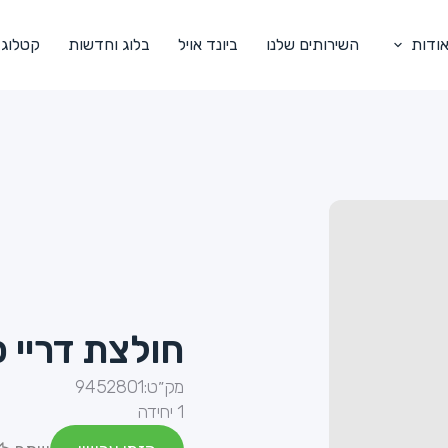
ודות
השירותים שלנו
ביונד אויל
בלוג וחדשות
קטלוג
חולצת דריי פיט
מק״ט:
9452801
1 יחידה