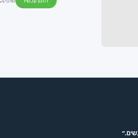
הזמן עכשיו
שתף
שים.״