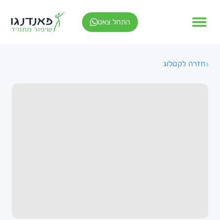
התחל צאט
חזרה לקטלוג