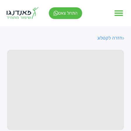
התחל צאט
חזרה לקטלוג