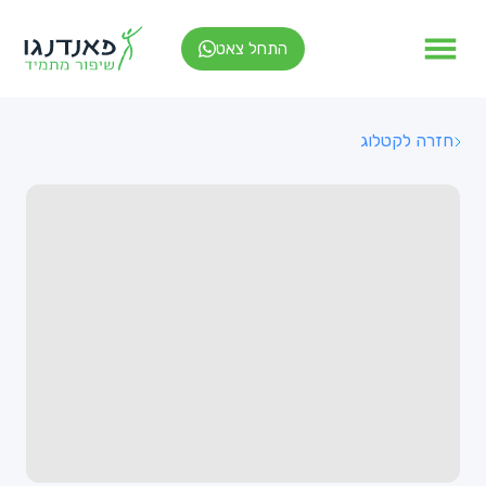
התחל צאט
חזרה לקטלוג