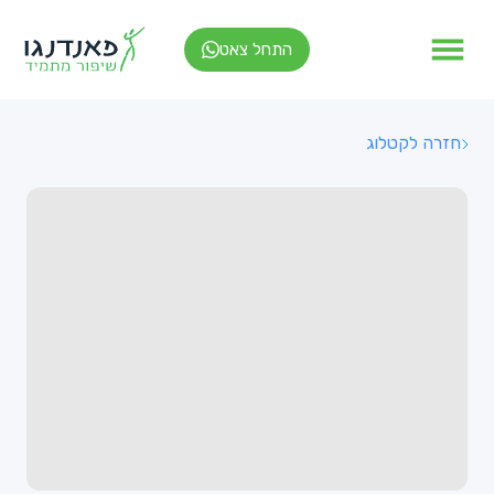
התחל צאט
חזרה לקטלוג