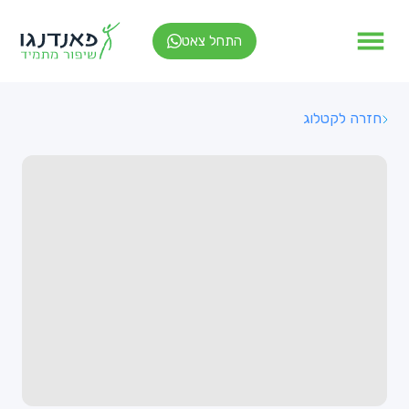
התחל צאט
חזרה לקטלוג