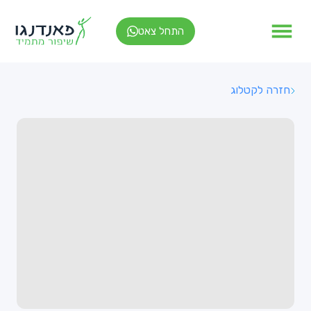
התחל צאט
חזרה לקטלוג