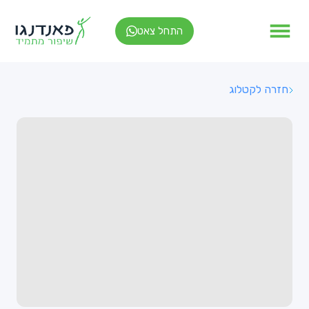
התחל צאט
חזרה לקטלוג