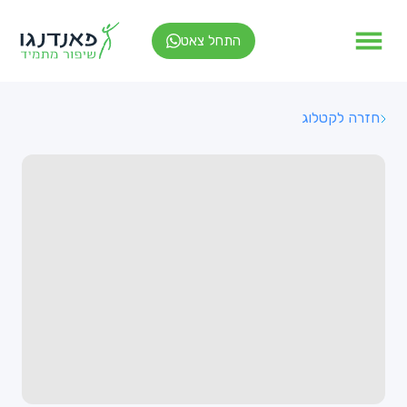
התחל צאט
חזרה לקטלוג