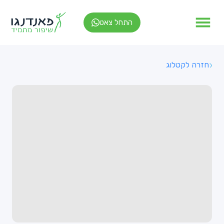
התחל צאט
חזרה לקטלוג