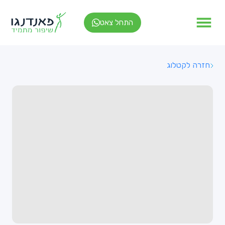
התחל צאט
חזרה לקטלוג