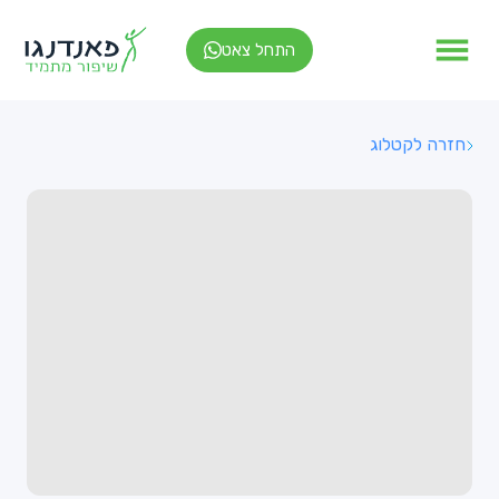
התחל צאט
חזרה לקטלוג