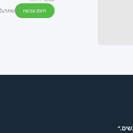
הזמן עכשיו
שתף
שים.״