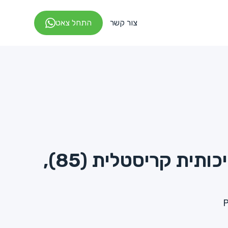
צור קשר
התחל צאט
כוס 500 , איכותית קריסטלית (85),