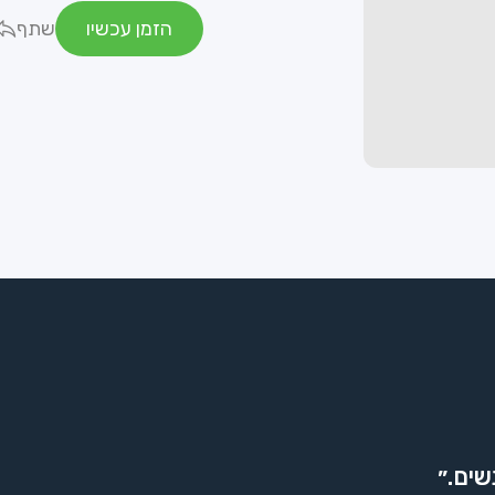
הזמן עכשיו
שתף
שים.״