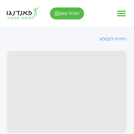
התחל צאט
חזרה לקטלוג