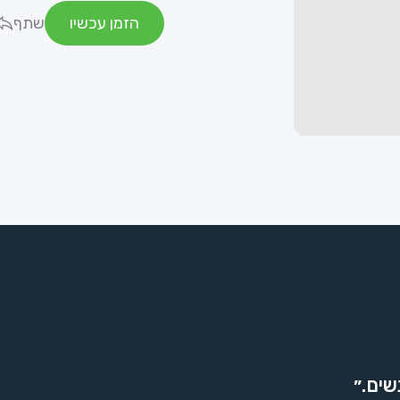
הזמן עכשיו
שתף
שים.״