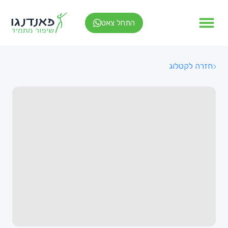
התחל צאט
חזרה לקטלוג