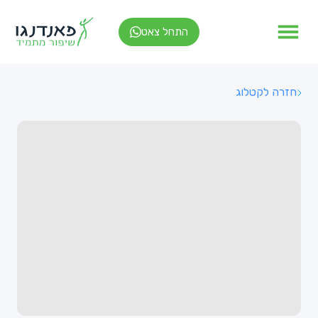
התחל צאט
חזרה לקטלוג