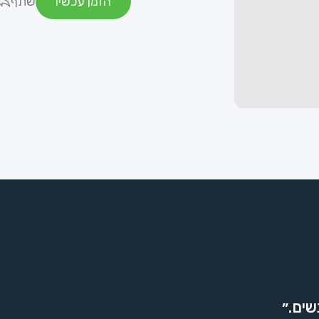
הזמן עכשיו
שתף
שים.״