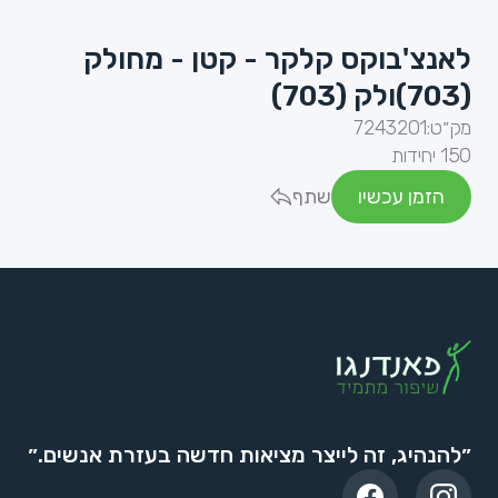
לאנצ'בוקס קלקר - קטן - מחולק
(703)ולק (703)
מק״ט:
7243201
150 יחידות
הזמן עכשיו
שתף
״להנהיג, זה לייצר מציאות חדשה בעזרת אנשים.״