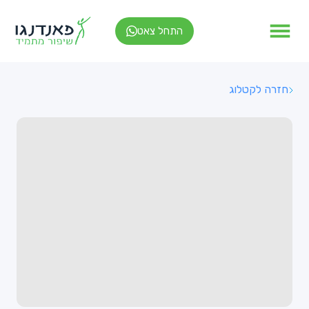
התחל צאט
חזרה לקטלוג